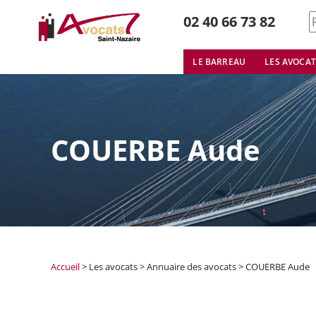
S
02 40 66 73 82
f
LE BARREAU
LES AVOCAT
COUERBE Aude
Accueil
>
Les avocats > Annuaire des avocats
>
COUERBE Aude