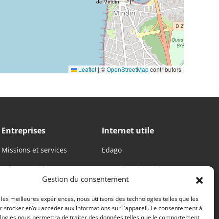
Leaflet
|
©
OpenStreetMap
contributors
Entreprises
Internet utile
Missions et services
Edago
s
Adresses utiles
Conseil national des
Gestion du consentement
barreaux
Conférences des
r les meilleures expériences, nous utilisons des technologies telles que les
r stocker et/ou accéder aux informations sur l'appareil. Le consentement à
bâtonniers
logies nous permettra de traiter des données telles que le comportement