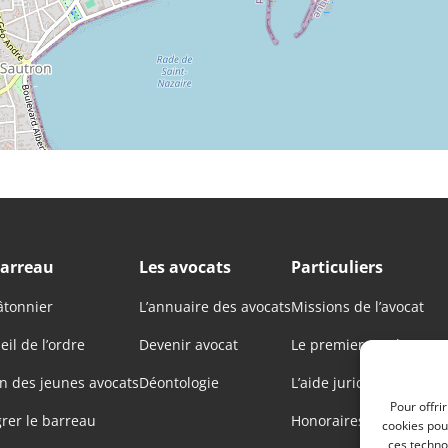
barreau
Les avocats
Particuliers
âtonnier
L’annuaire des avocats
Missions de l’avocat
eil de l’ordre
Devenir avocat
Le premier rendez-vou
n des jeunes avocats
Déontologie
L’aide juridictionnelle
Pour offri
grer le barreau
Honoraires des avocats
cookies pou
ces techno