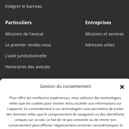
Intégrer le barreau
Particuliers
Entreprises
Missions de l’avocat
Missions et services
Le premier rendez-vous
Adresses utiles
L’aide juridictionnelle
Honoraires des avocats
Internet utile
Gestion du consentement
Edago
Pour offrir les meilleures expériences, nous utilisons des technologies
telles que les cookies pour stocker et/ou accéder aux informations sur
Conseil national des barreaux
l'appareil. Le consentement à ces technologies nous permettra de traiter
des données telles que le comportement de navigation ou des identifiants
Conférences des bâtonniers
uniques sur ce site. Le fait de ne pas consentir ou de retirer son
consentement peut affecter négativement certaines caractéristiques et
CCI Nantes-Saint-Nazaire