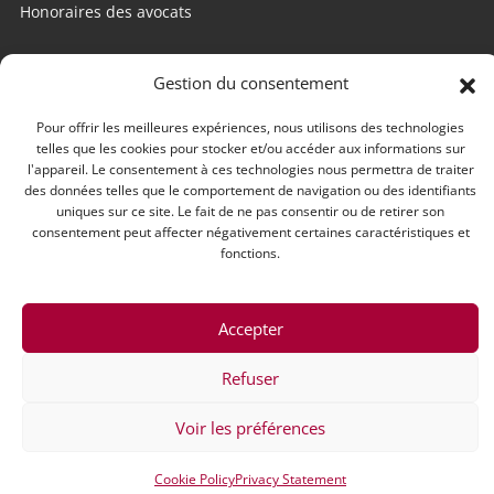
Honoraires des avocats
Internet utile
Gestion du consentement
Edago
Pour offrir les meilleures expériences, nous utilisons des technologies
telles que les cookies pour stocker et/ou accéder aux informations sur
Conseil national des barreaux
l'appareil. Le consentement à ces technologies nous permettra de traiter
des données telles que le comportement de navigation ou des identifiants
Conférences des bâtonniers
uniques sur ce site. Le fait de ne pas consentir ou de retirer son
consentement peut affecter négativement certaines caractéristiques et
CCI Nantes-Saint-Nazaire
fonctions.
Chambre des métiers et de l’artisanat
Accepter
Refuser
©2021 Barreau de Saint-Nazaire - Tous droits réservés
Contact
Mentions légales
Voir les préférences
Design & développement ASTRAGA :
Astraga
Cookie Policy
Privacy Statement