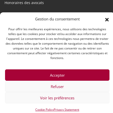
Honoraires des avocats
Internet utile
Gestion du consentement
Edago
Pour offrir les meilleures expériences, nous utilisons des technologies
telles que les cookies pour stocker et/ou accéder aux informations sur
Conseil national des barreaux
l'appareil. Le consentement à ces technologies nous permettra de traiter
des données telles que le comportement de navigation ou des identifiants
Conférences des bâtonniers
uniques sur ce site. Le fait de ne pas consentir ou de retirer son
consentement peut affecter négativement certaines caractéristiques et
CCI Nantes-Saint-Nazaire
fonctions.
Chambre des métiers et de l’artisanat
Accepter
Refuser
©2021 Barreau de Saint-Nazaire - Tous droits réservés
Contact
Mentions légales
Voir les préférences
Design & développement ASTRAGA :
Astraga
Cookie Policy
Privacy Statement