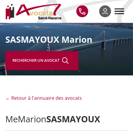
SASMAYOUX Marion
RECHERCHER UN AVOCAT
← Retour à l'annuaire des avocats
SASMAYOUX
Me
Marion