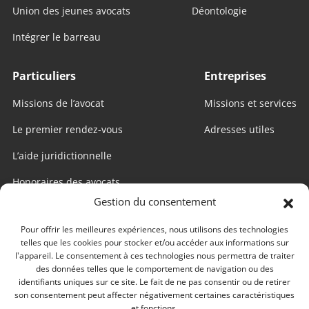
Union des jeunes avocats
Déontologie
Intégrer le barreau
Particuliers
Entreprises
Missions de l’avocat
Missions et services
Le premier rendez-vous
Adresses utiles
L’aide juridictionnelle
Honoraires des avocats
Gestion du consentement
Internet utile
Pour offrir les meilleures expériences, nous utilisons des technologies
telles que les cookies pour stocker et/ou accéder aux informations sur
Edago
l'appareil. Le consentement à ces technologies nous permettra de traiter
des données telles que le comportement de navigation ou des
Conseil national des barreaux
identifiants uniques sur ce site. Le fait de ne pas consentir ou de retirer
son consentement peut affecter négativement certaines caractéristiques
Conférences des bâtonniers
et fonctions.