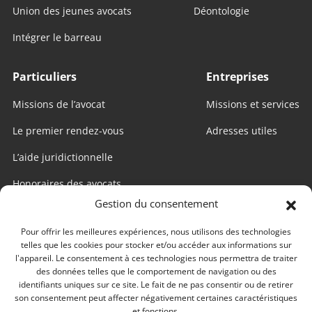
Union des jeunes avocats
Déontologie
Intégrer le barreau
Particuliers
Entreprises
Missions de l’avocat
Missions et services
Le premier rendez-vous
Adresses utiles
L’aide juridictionnelle
Honoraires des avocats
Gestion du consentement
Internet utile
Pour offrir les meilleures expériences, nous utilisons des technologies
telles que les cookies pour stocker et/ou accéder aux informations sur
Edago
l'appareil. Le consentement à ces technologies nous permettra de traiter
des données telles que le comportement de navigation ou des
Conseil national des barreaux
identifiants uniques sur ce site. Le fait de ne pas consentir ou de retirer
son consentement peut affecter négativement certaines caractéristiques
Conférences des bâtonniers
et fonctions.